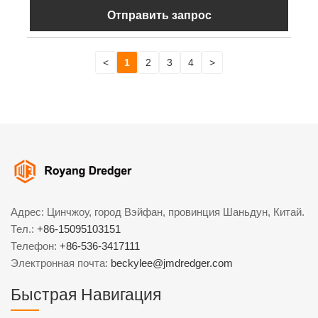
Отправить запрос
<
1
2
3
4
>
Адрес: Цинчжоу, город Вэйфан, провинция Шаньдун, Китай.
Тел.:
+86-15095103151
Телефон:
+86-536-3417111
Электронная почта:
beckylee@jmdredger.com
Быстрая Навигация